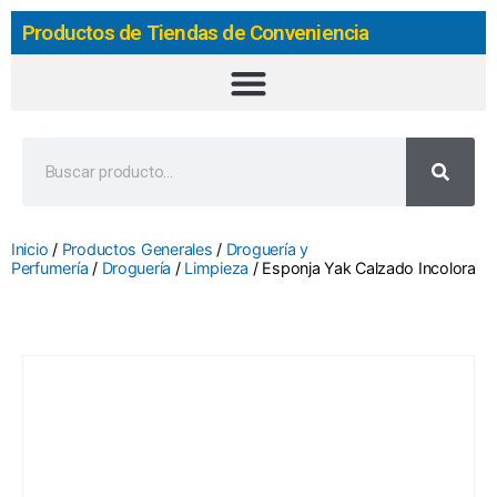
Productos de Tiendas de Conveniencia
Inicio
/
Productos Generales
/
Droguería y
Perfumería
/
Droguería
/
Limpieza
/ Esponja Yak Calzado Incolora