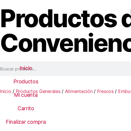
Productos 
Convenienc
Inicio
Inicio
Productos
Productos
Inicio
/
Productos Generales
/
Alimentación
/
Frescos
/
Embut
Mi cuenta
Mi cuenta
Carrito
Carrito
Finalizar compra
Finalizar compra