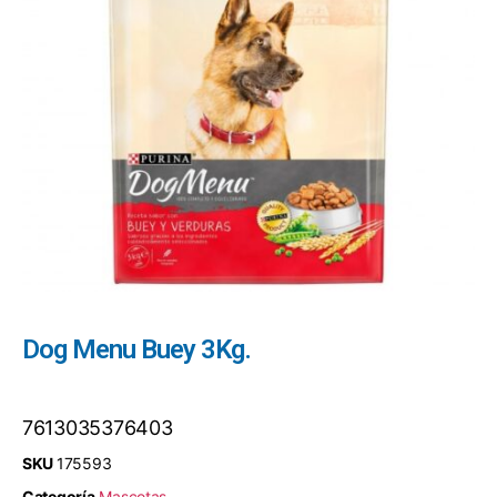
Dog Menu Buey 3Kg.
7613035376403
SKU
175593
Categoría
Mascotas