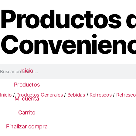
Productos 
Convenienc
Inicio
Inicio
Productos
Productos
Inicio
/
Productos Generales
/
Bebidas
/
Refrescos
/
Refresco
Mi cuenta
Mi cuenta
Carrito
Carrito
Finalizar compra
Finalizar compra