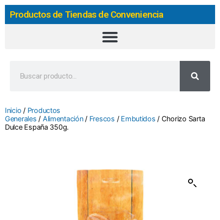
Productos de Tiendas de Conveniencia
Inicio
/
Productos
Generales
/
Alimentación
/
Frescos
/
Embutidos
/ Chorizo Sarta
Dulce España 350g.