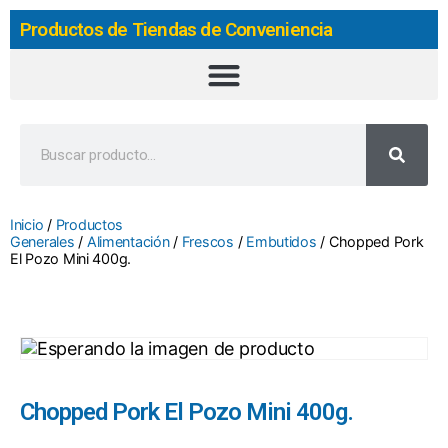
Productos de Tiendas de Conveniencia
Inicio
/
Productos
Generales
/
Alimentación
/
Frescos
/
Embutidos
/ Chopped Pork
El Pozo Mini 400g.
Chopped Pork El Pozo Mini 400g.