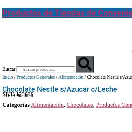
Saltar
al
Productos de Tiendas de Conveni
contenido
Buscar
Inicio
/
Productos Generales
/
Alimentación
/ Chocolate Nestle s/Azu
Chocolate Nestle s/Azucar c/Leche
SKU
123638
8410100030890
Categorías
Alimentación
,
Chocolates
,
Productos Gen