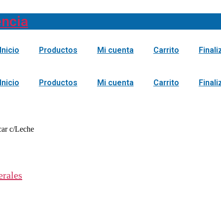
encia
Inicio
Productos
Mi cuenta
Carrito
Final
Inicio
Productos
Mi cuenta
Carrito
Final
car c/Leche
erales