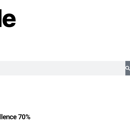
de
llence 70%