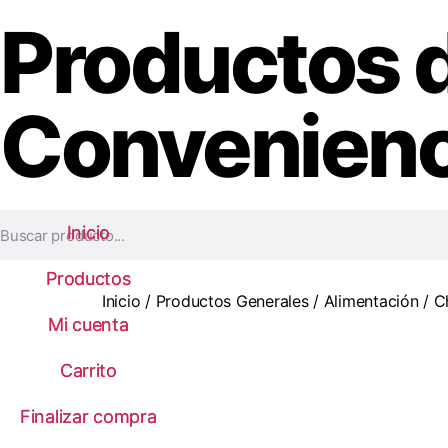
Productos 
Convenienc
Inicio
Inicio
Productos
Productos
Inicio
/
Productos Generales
/
Alimentación
/ C
Mi cuenta
Mi cuenta
Carrito
Carrito
Finalizar compra
Finalizar compra