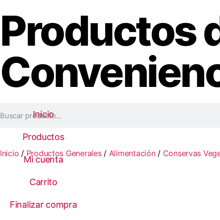
Productos 
Convenienc
Inicio
Inicio
Productos
Productos
Inicio
/
Productos Generales
/
Alimentación
/
Conservas Vege
Mi cuenta
Mi cuenta
Carrito
Carrito
Finalizar compra
Finalizar compra