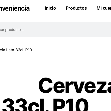
nveniencia
Inicio
Productos
Mi cue
cia Lata 33cl. P10
Cerveza
 33cl. P10