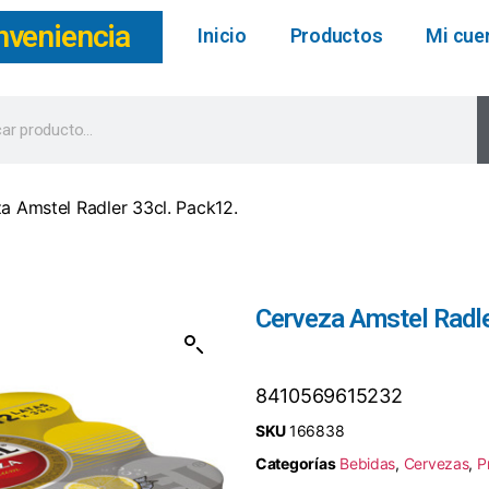
nveniencia
Inicio
Productos
Mi cue
a Amstel Radler 33cl. Pack12.
Cerveza Amstel Radle
8410569615232
SKU
166838
Categorías
Bebidas
,
Cervezas
,
P