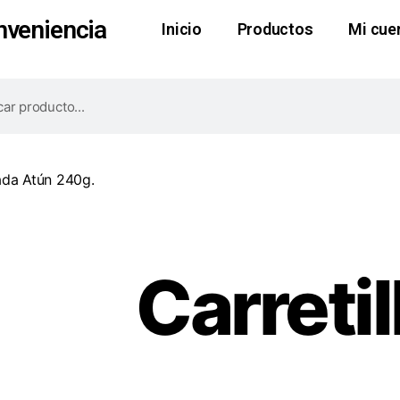
nveniencia
Inicio
Productos
Mi cue
lada Atún 240g.
Carreti