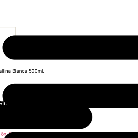
llina Blanca 500ml.
allina Blanca 500ml.
ión
,
Caldos
,
Productos Generales