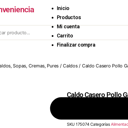
nveniencia
Inicio
Productos
Mi cuenta
Carrito
Finalizar compra
aldos, Sopas, Cremas, Pures
/
Caldos
/ Caldo Casero Pollo Ga
Caldo Casero Pollo G
8410300360759
SKU
175074
Categorías
Alimentac