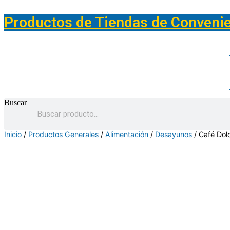
Saltar
al
Productos de Tiendas de Conveni
contenido
Buscar
Inicio
/
Productos Generales
/
Alimentación
/
Desayunos
/ Café Dol