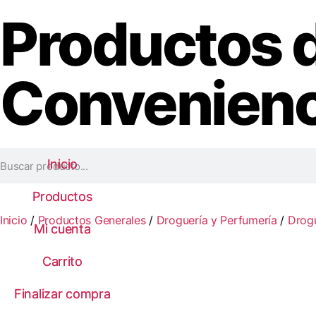
Productos 
Convenienc
Inicio
Inicio
Productos
Productos
Inicio
/
Productos Generales
/
Droguería y Perfumería
/
Drog
Mi cuenta
Mi cuenta
Carrito
Carrito
Finalizar compra
Finalizar compra