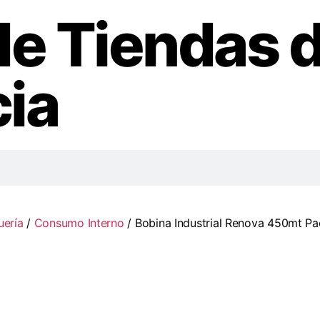
de Tiendas 
ia
uería
/
Consumo Interno
/ Bobina Industrial Renova 450mt P