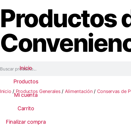
Productos 
Convenienc
Inicio
Inicio
Productos
Productos
Inicio
/
Productos Generales
/
Alimentación
/
Conservas de 
Mi cuenta
Mi cuenta
Carrito
Carrito
Finalizar compra
Finalizar compra