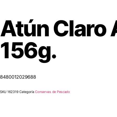
Atún Claro 
156g.
8480012029688
SKU
162319
Categoría
Conservas de Pescado