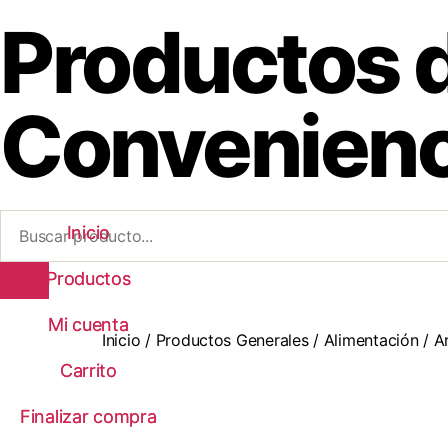
Productos 
Convenienc
Inicio
Inicio
Productos
Productos
Mi cuenta
Mi cuenta
Inicio
/
Productos Generales
/
Alimentación
/ Ar
Carrito
Carrito
Finalizar compra
Finalizar compra