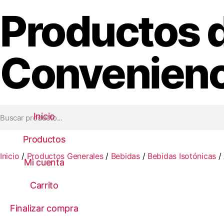
Productos 
Convenienc
Inicio
Inicio
Productos
Productos
Inicio
/
Productos Generales
/
Bebidas
/
Bebidas Isotónicas
/
Mi cuenta
Mi cuenta
Carrito
Carrito
Finalizar compra
Finalizar compra