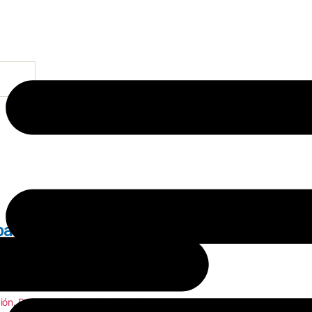
rbacoa 146g.
ión
,
Productos Generales
,
Snacks