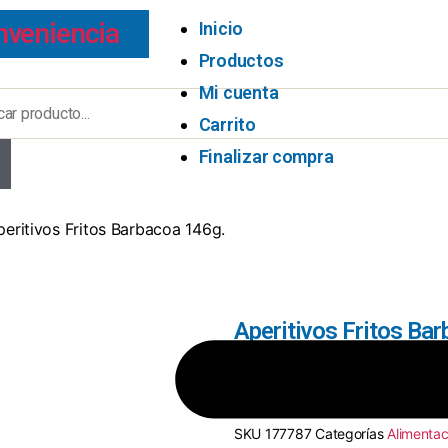
nveniencia
Inicio
Productos
Mi cuenta
Carrito
Finalizar compra
peritivos Fritos Barbacoa 146g.
Aperitivos Fritos Ba
8410199019493
SKU
177787
Categorías
Alimentac