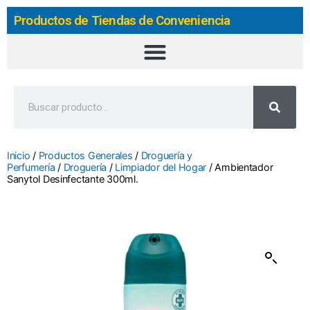
Productos de Tiendas de Conveniencia
Inicio
/
Productos Generales
/
Droguería y
Perfumería
/
Droguería
/
Limpiador del Hogar
/ Ambientador
Sanytol Desinfectante 300ml.