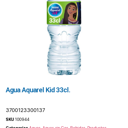
Agua Aquarel Kid 33cl.
3700123300137
SKU
100944
Categorías
Aguas
,
Aguas sin Gas
,
Bebidas
,
Productos